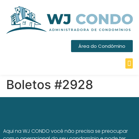
Área do Condômino
Boletos #2928
Aqui na WJ CONDO você não precisa se preocupar
com o operacional do seu condomínio e pode ter