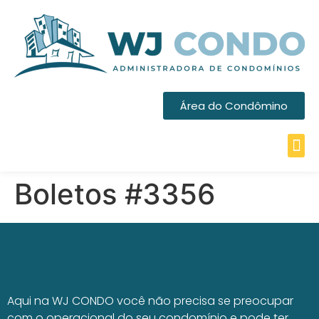
Área do Condômino
Boletos #3356
Aqui na WJ CONDO você não precisa se preocupar
com o operacional do seu condomínio e pode ter