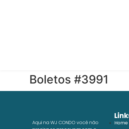
Boletos #3991
Link
Aqui na WJ CONDO você não
Home