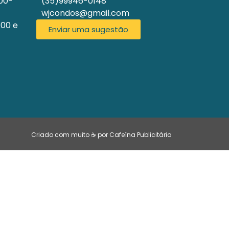
200-
(35)99946-0148
wjcondos@gmail.com
:00 e
Enviar uma sugestão
Criado com muito ☕ por Cafeína Publicitária