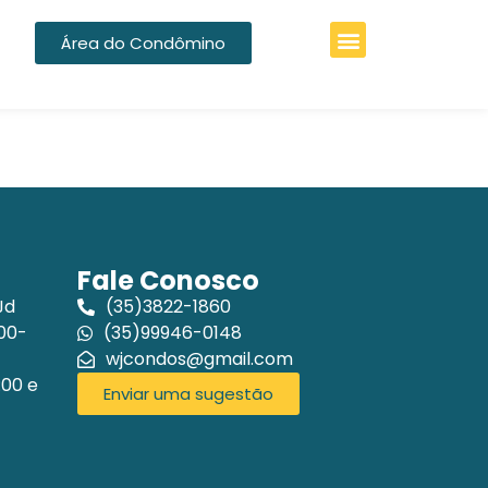
Área do Condômino
Fale Conosco
Jd
(35)3822-1860
200-
(35)99946-0148
wjcondos@gmail.com
:00 e
Enviar uma sugestão