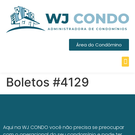
Área do Condômino
Boletos #4129
Aqui na WJ CONDO você não precisa se preocupar
com o operacional do seu condomínio e pode ter