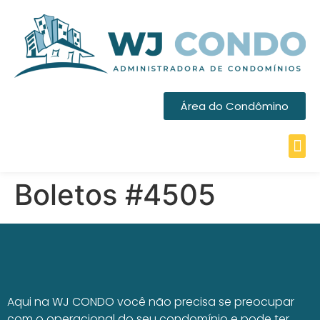
Área do Condômino
Boletos #4505
Aqui na WJ CONDO você não precisa se preocupar
com o operacional do seu condomínio e pode ter