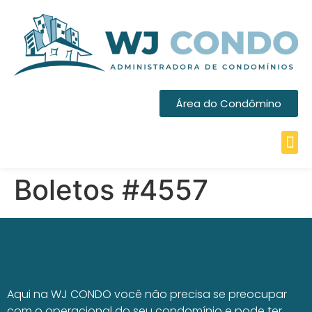
Área do Condômino
Boletos #4557
Aqui na WJ CONDO você não precisa se preocupar
com o operacional do seu condomínio e pode ter