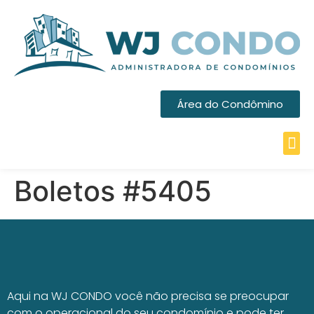
Área do Condômino
Boletos #5405
Aqui na WJ CONDO você não precisa se preocupar
com o operacional do seu condomínio e pode ter