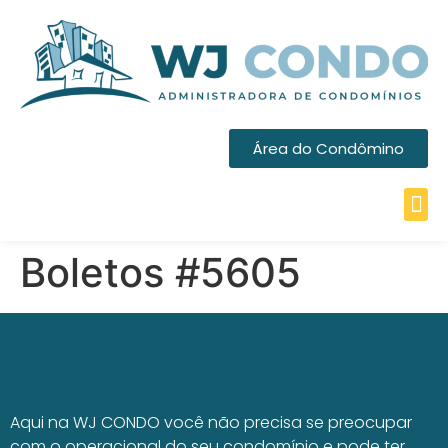
Área do Condômino
Boletos #5605
Aqui na WJ CONDO você não precisa se preocupar
com o operacional do seu condomínio e pode ter