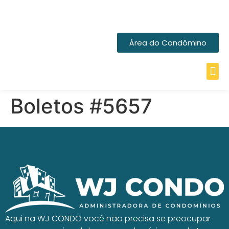
Área do Condômino
Boletos #5657
Aqui na WJ CONDO você não precisa se preocupar