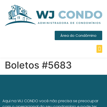
Área do Condômino
Boletos #5683
Aqui na WJ CONDO você não precisa se preocupar
com o operacional do seu condomínio e pode ter