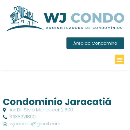
Área do Condômino
Condomínio Jaracatiá
Av. Dr. Silvio Menicucci, 2.500
3538221860
wjcondos@gmail.com