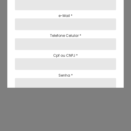
e-Mail
*
Telefone Celular
*
Cpf ou CNPJ
*
Senha
*
Condomínio
*
Salvar